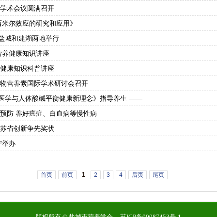
学术会议圆满召开
卡西米尔效应的研究和应用》
在盐城和建湖两地举行
营养健康知识讲座
健康知识科普讲座
物营养素国际学术研讨会召开
然医学与人体酸碱平衡健康新理念》指导养生 ——
—预防 养好癌症、白血病等慢性病
苏省创新争先奖状
宁举办
1
首页
前页
2
3
4
后页
尾页
版权所有 © 盐城市营养学会
苏ICP备09087453号-1