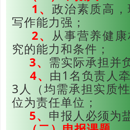
1、
政治素质高，
写作能力强；
2、
从事营养健康
究的能力和条件；
3、
需实际承担并
4、
由1名负责人
3人（均需承担实质
位为责任单位；
5、
申报人必须为
（二）申报课题