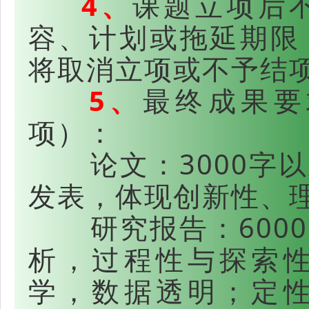
4、
课题立项后
容、计划或拖延期限
将取消立项或不予结
5、
最终成果要
项）：
论文：3000字以
发表，体现创新性、
研究报告：6000
析，过程性与探索
学，数据透明；定