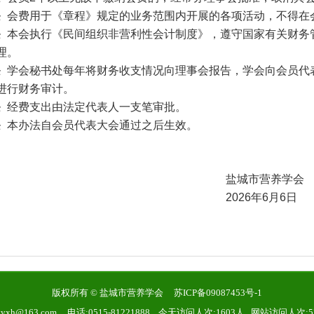
会费用于《章程》规定的业务范围内开展的各项活动，不得在
本会执行《民间组织非营利性会计制度》，遵守国家有关财务
理。
学会秘书处每年将财务收支情况向理事会报告，学会向会员代
进行财务审计。
经费支出由法定代表人一支笔审批。
本办法自会员代表大会通过之后生效。
盐城市营养学会
026年6月6日
版权所有 © 盐城市营养学会
苏ICP备09087453号-1
yyxh@163.com 电话:0515-81221888 今天访问人次:1603人 网站访问人次:5